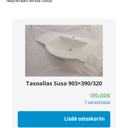
Näytetään ainoa tulos
Tasoallas Susa 903×390/320
120,00
€
1 varastossa
Lisää ostoskoriin