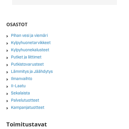
OSASTOT
Pihan vesi ja viemäri
Kylpyhuonetarvikkeet
Kylpyhuonekalusteet
Putket ja liittimet
Putkistovarusteet
Lämmitys ja Jäähdytys
Ilmanvaihto
II-Laatu
Sekalaista
Palvelutuotteet
Kampanjatuotteet
Toimitustavat