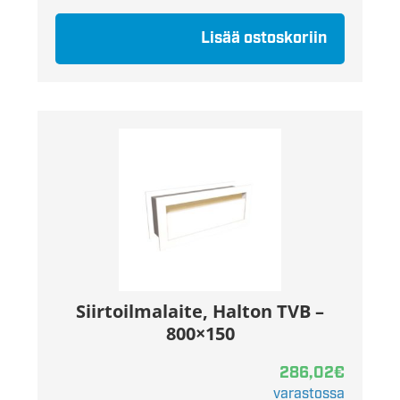
Lisää ostoskoriin
Siirtoilmalaite, Halton TVB –
800×150
286,02
€
varastossa