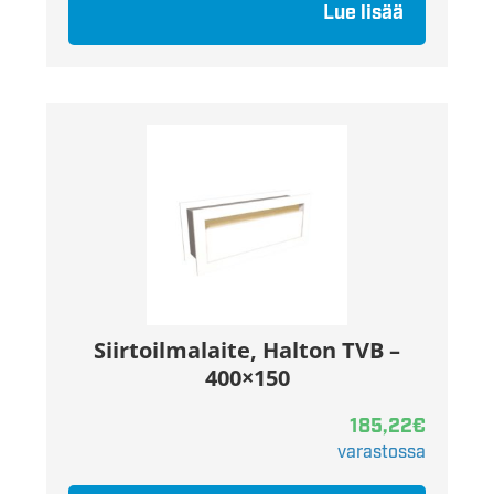
Lue lisää
Siirtoilmalaite, Halton TVB –
400×150
185,22
€
varastossa