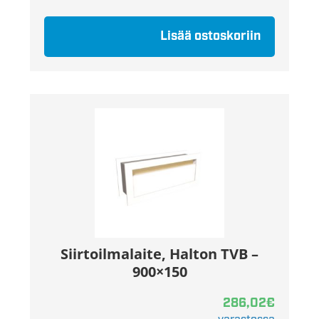
Lisää ostoskoriin
Siirtoilmalaite, Halton TVB –
900×150
286,02
€