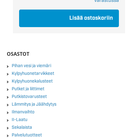
varastossa
Lisää ostoskoriin
OSASTOT
Pihan vesi ja viemäri
Kylpyhuonetarvikkeet
Kylpyhuonekalusteet
Putket ja liittimet
Putkistovarusteet
Lämmitys ja Jäähdytys
Ilmanvaihto
II-Laatu
Sekalaista
Palvelutuotteet