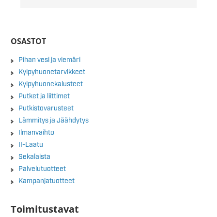
OSASTOT
Pihan vesi ja viemäri
Kylpyhuonetarvikkeet
Kylpyhuonekalusteet
Putket ja liittimet
Putkistovarusteet
Lämmitys ja Jäähdytys
Ilmanvaihto
II-Laatu
Sekalaista
Palvelutuotteet
Kampanjatuotteet
Toimitustavat