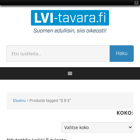
X
Haku
Etusivu
> Products tagged “Q & E”
KOKO: