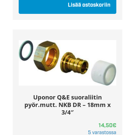
Lisää ostoskoriin
Uponor Q&E suoraliitin
pyör.mutt. NKB DR – 18mm x
3/4″
14,50
€
5 varastossa