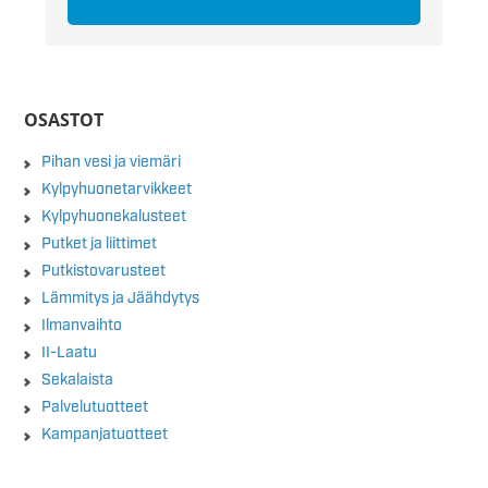
OSASTOT
Pihan vesi ja viemäri
Kylpyhuonetarvikkeet
Kylpyhuonekalusteet
Putket ja liittimet
Putkistovarusteet
Lämmitys ja Jäähdytys
Ilmanvaihto
II-Laatu
Sekalaista
Palvelutuotteet
Kampanjatuotteet