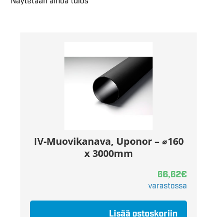
Näytetään ainoa tulos
IV-Muovikanava, Uponor – ⌀160
x 3000mm
66,62
€
varastossa
Lisää ostoskoriin