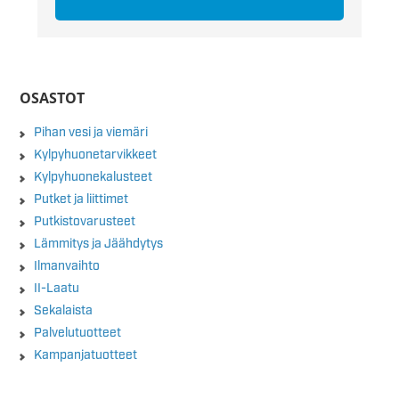
OSASTOT
Pihan vesi ja viemäri
Kylpyhuonetarvikkeet
Kylpyhuonekalusteet
Putket ja liittimet
Putkistovarusteet
Lämmitys ja Jäähdytys
Ilmanvaihto
II-Laatu
Sekalaista
Palvelutuotteet
Kampanjatuotteet