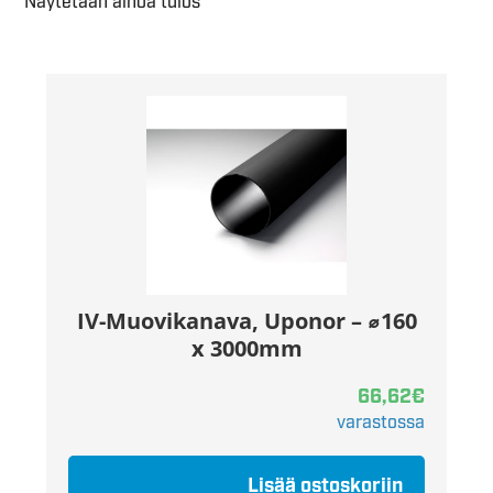
Näytetään ainoa tulos
IV-Muovikanava, Uponor – ⌀160
x 3000mm
66,62
€
varastossa
Lisää ostoskoriin