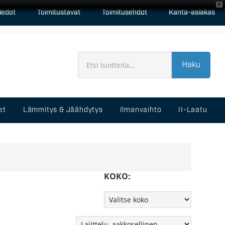
X
iedot
Toimitustavat
Toimitusehdot
Kanta-asiakas
Haku
et
Lämmitys & Jäähdytys
Ilmanvaihto
II-Laatu
KOKO: