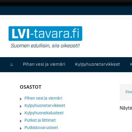
⌂
Pihan vesi ja viemäri
Kylpyhuonetarvikkeet
OSASTOT
Etu
Pihan vesi ja viemäri
Kylpyhuonetarvikkeet
Näyte
Kylpyhuonekalusteet
Putket ja liittimet
Putkistovarusteet