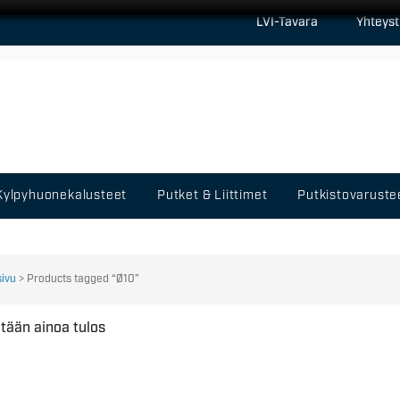
LVI-Tavara
Yhteyst
Kylpyhuonekalusteet
Putket & Liittimet
Putkistovaruste
sivu
> Products tagged “Ø10”
tään ainoa tulos