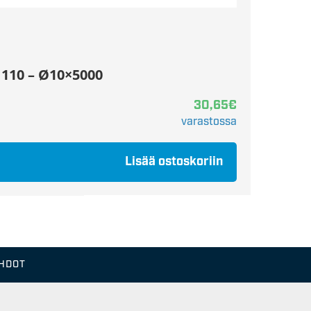
 110 – Ø10×5000
30,65
€
varastossa
Lisää ostoskoriin
EHDOT