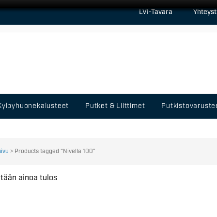
LVI-Tavara
Yhteyst
Kylpyhuonekalusteet
Putket & Liittimet
Putkistovaruste
sivu
> Products tagged “Nivella 100”
tään ainoa tulos