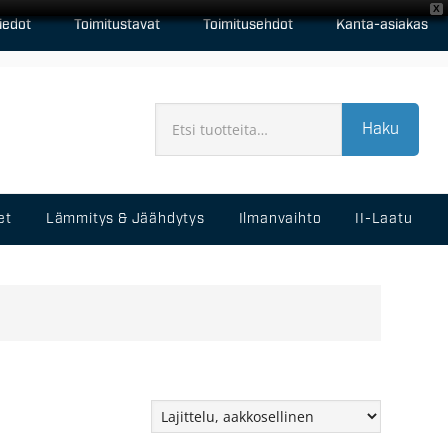
X
iedot
Toimitustavat
Toimitusehdot
Kanta-asiakas
Haku
et
Lämmitys & Jäähdytys
Ilmanvaihto
II-Laatu