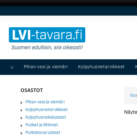
⌂
Pihan vesi ja viemäri
Kylpyhuonetarvikkeet
OSASTOT
Etu
Pihan vesi ja viemäri
Kylpyhuonetarvikkeet
Näyte
Kylpyhuonekalusteet
Putket ja liittimet
Putkistovarusteet