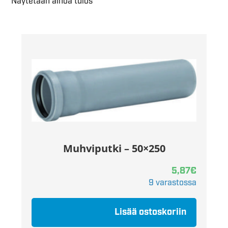
Näytetään ainoa tulos
Muhviputki – 50×250
5,87
€
9 varastossa
Lisää ostoskoriin