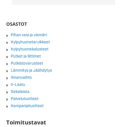
OSASTOT
Pihan vesi ja viemäri
Kylpyhuonetarvikkeet
Kylpyhuonekalusteet
Putket ja liittimet
Putkistovarusteet
Lämmitys ja Jäähdytys
Ilmanvaihto
II-Laatu
Sekalaista
Palvelutuotteet
Kampanjatuotteet
Toimitustavat