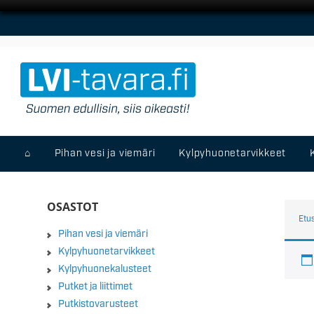
⌂
Pihan vesi ja viemäri
Kylpyhuonetarvikkeet
OSASTOT
Etu
Pihan vesi ja viemäri
Kylpyhuonetarvikkeet
Kylpyhuonekalusteet
Putket ja liittimet
Putkistovarusteet