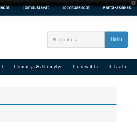
X
iedot
Toimitustavat
Toimitusehdot
Kanta-asiakas
Haku
et
Lämmitys & Jäähdytys
Ilmanvaihto
II-Laatu