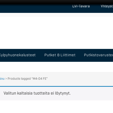
LVI-Tavara
Yhteyst
Kylpyhuonekalusteet
Putket & Liittimet
Putkistovaruste
sivu
> Products tagged “M4-04 FE”
Valitun kaltaisia tuotteita ei löytynyt.