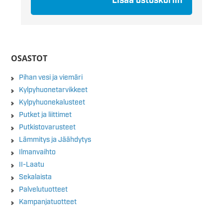
Lisää ostoskoriin
OSASTOT
Pihan vesi ja viemäri
Kylpyhuonetarvikkeet
Kylpyhuonekalusteet
Putket ja liittimet
Putkistovarusteet
Lämmitys ja Jäähdytys
Ilmanvaihto
II-Laatu
Sekalaista
Palvelutuotteet
Kampanjatuotteet