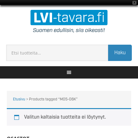
X
Haku
Etusivu
> Products tagged “M05-06K”
Valitun kaltaisia tuotteita ei löytynyt.