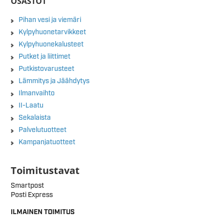
OSASTOT
Pihan vesi ja viemäri
Kylpyhuonetarvikkeet
Kylpyhuonekalusteet
Putket ja liittimet
Putkistovarusteet
Lämmitys ja Jäähdytys
Ilmanvaihto
II-Laatu
Sekalaista
Palvelutuotteet
Kampanjatuotteet
Toimitustavat
Smartpost
Posti Express
ILMAINEN TOIMITUS