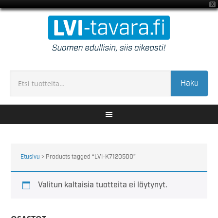
X
Haku
Etusivu
> Products tagged “LVI-K7120500”
Valitun kaltaisia tuotteita ei löytynyt.