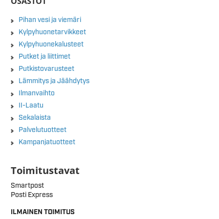
OSASTOT
Pihan vesi ja viemäri
Kylpyhuonetarvikkeet
Kylpyhuonekalusteet
Putket ja liittimet
Putkistovarusteet
Lämmitys ja Jäähdytys
Ilmanvaihto
II-Laatu
Sekalaista
Palvelutuotteet
Kampanjatuotteet
Toimitustavat
Smartpost
Posti Express
ILMAINEN TOIMITUS