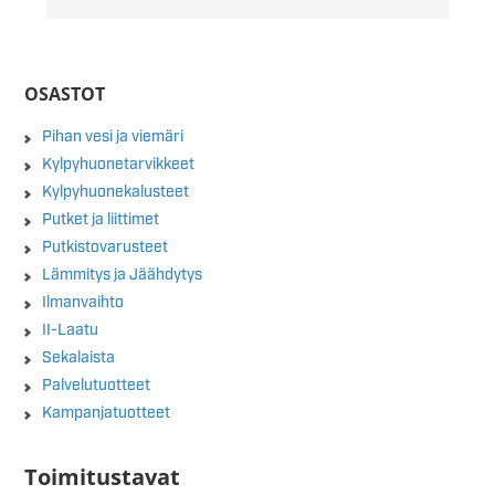
OSASTOT
Pihan vesi ja viemäri
Kylpyhuonetarvikkeet
Kylpyhuonekalusteet
Putket ja liittimet
Putkistovarusteet
Lämmitys ja Jäähdytys
Ilmanvaihto
II-Laatu
Sekalaista
Palvelutuotteet
Kampanjatuotteet
Toimitustavat