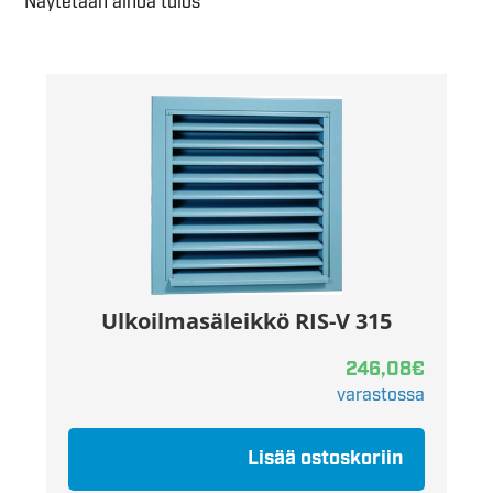
Näytetään ainoa tulos
Ulkoilmasäleikkö RIS-V 315
246,08
€
varastossa
Lisää ostoskoriin