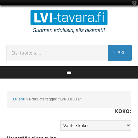
X
Haku
Etusivu
> Products tagged “LVI-8813887”
KOKO: