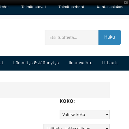
X
iedot
Toimitustavat
Toimitusehdot
Kanta-asiakas
Haku
et
Lämmitys & Jäähdytys
Ilmanvaihto
II-Laatu
KOKO: