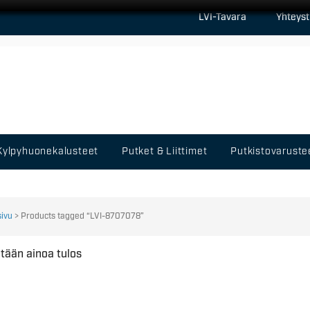
LVI-Tavara
Yhteyst
Kylpyhuonekalusteet
Putket & Liittimet
Putkistovaruste
sivu
> Products tagged “LVI-8707078”
tään ainoa tulos