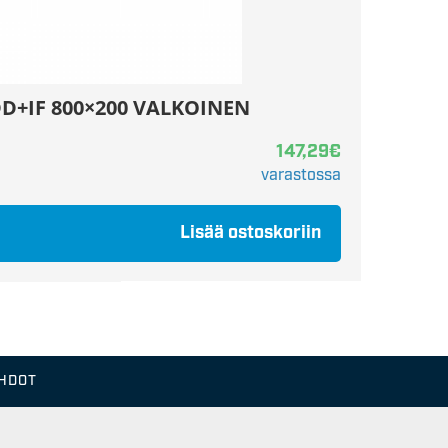
WDD+IF 800×200 VALKOINEN
147,29
€
varastossa
Lisää ostoskoriin
EHDOT