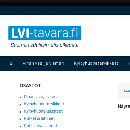
⌂
Pihan vesi ja viemäri
Kylpyhuonetarvikkeet
OSASTOT
Etu
Pihan vesi ja viemäri
Kylpyhuonetarvikkeet
Näyte
Kylpyhuonekalusteet
Putket ja liittimet
Putkistovarusteet