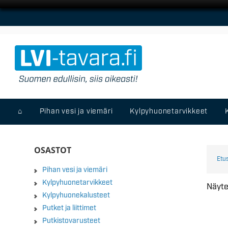
⌂
Pihan vesi ja viemäri
Kylpyhuonetarvikkeet
OSASTOT
Etu
Pihan vesi ja viemäri
Kylpyhuonetarvikkeet
Näyte
Kylpyhuonekalusteet
Putket ja liittimet
Putkistovarusteet