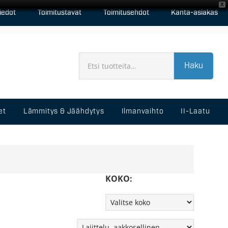
X
iedot
Toimitustavat
Toimitusehdot
Kanta-asiakas
Haku
et
Lämmitys & Jäähdytys
Ilmanvaihto
II-Laatu
KOKO: