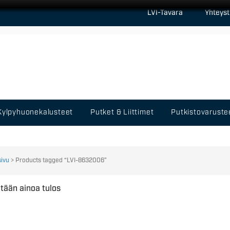
LVI-Tavara
Yhteyst
Kylpyhuonekalusteet
Putket & Liittimet
Putkistovaruste
sivu
> Products tagged “LVI-8632006”
tään ainoa tulos