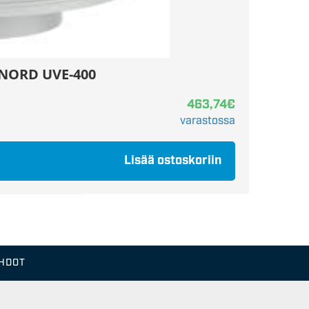
 NORD UVE-400
463,74
€
varastossa
Lisää ostoskoriin
EHDOT