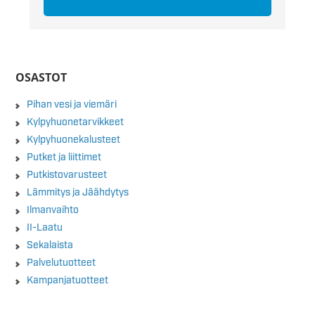
OSASTOT
Pihan vesi ja viemäri
Kylpyhuonetarvikkeet
Kylpyhuonekalusteet
Putket ja liittimet
Putkistovarusteet
Lämmitys ja Jäähdytys
Ilmanvaihto
II-Laatu
Sekalaista
Palvelutuotteet
Kampanjatuotteet