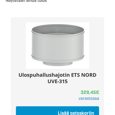
Näytetään ainoa tulos
Ulospuhallushajotin ETS NORD
UVE-315
329,45
€
varastossa
Lisää ostoskoriin