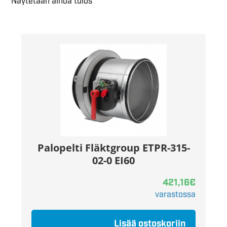
Näytetään ainoa tulos
Palopelti Fläktgroup ETPR-315-
02-0 EI60
421,16
€
varastossa
Lisää ostoskoriin