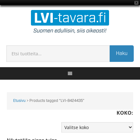
X
Haku
Etusivu
> Products tagged “LVI-8424435”
KOKO: