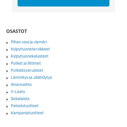
OSASTOT
Pihan vesi ja viemäri
Kylpyhuonetarvikkeet
Kylpyhuonekalusteet
Putket ja liittimet
Putkistovarusteet
Lämmitys ja Jäähdytys
Ilmanvaihto
II-Laatu
Sekalaista
Palvelutuotteet
Kampanjatuotteet