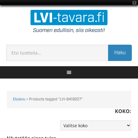
X
Haku
Etusivu
> Products tagged “LVI-8419207”
KOKO: