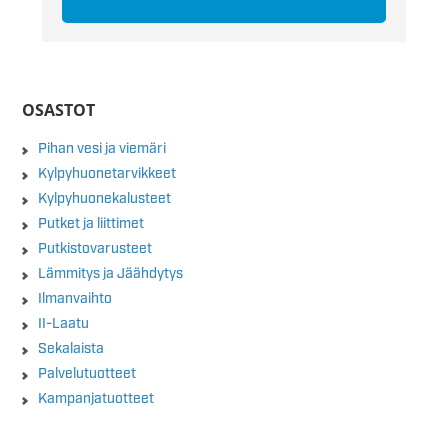
OSASTOT
Pihan vesi ja viemäri
Kylpyhuonetarvikkeet
Kylpyhuonekalusteet
Putket ja liittimet
Putkistovarusteet
Lämmitys ja Jäähdytys
Ilmanvaihto
II-Laatu
Sekalaista
Palvelutuotteet
Kampanjatuotteet