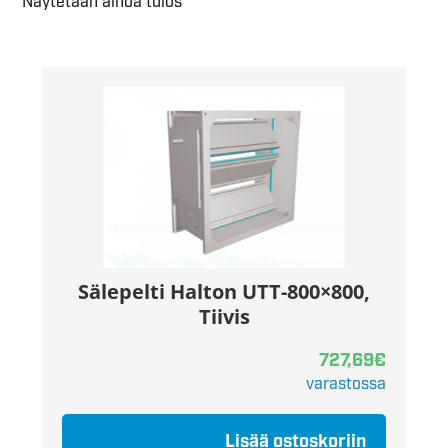
Näytetään ainoa tulos
Sälepelti Halton UTT-800×800,
Tiivis
727,69
€
varastossa
Lisää ostoskoriin