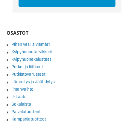
OSASTOT
Pihan vesi ja viemäri
Kylpyhuonetarvikkeet
Kylpyhuonekalusteet
Putket ja liittimet
Putkistovarusteet
Lämmitys ja Jäähdytys
Ilmanvaihto
II-Laatu
Sekalaista
Palvelutuotteet
Kampanjatuotteet