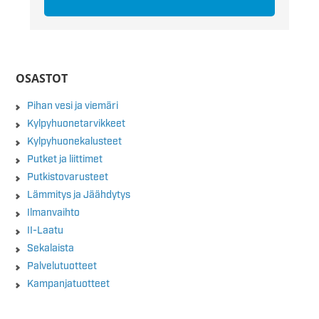
OSASTOT
Pihan vesi ja viemäri
Kylpyhuonetarvikkeet
Kylpyhuonekalusteet
Putket ja liittimet
Putkistovarusteet
Lämmitys ja Jäähdytys
Ilmanvaihto
II-Laatu
Sekalaista
Palvelutuotteet
Kampanjatuotteet