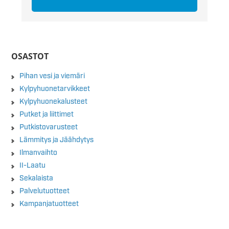
OSASTOT
Pihan vesi ja viemäri
Kylpyhuonetarvikkeet
Kylpyhuonekalusteet
Putket ja liittimet
Putkistovarusteet
Lämmitys ja Jäähdytys
Ilmanvaihto
II-Laatu
Sekalaista
Palvelutuotteet
Kampanjatuotteet