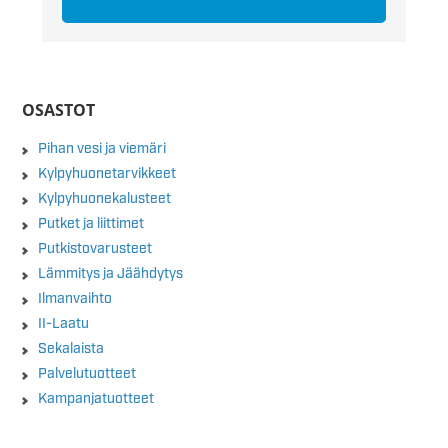
OSASTOT
Pihan vesi ja viemäri
Kylpyhuonetarvikkeet
Kylpyhuonekalusteet
Putket ja liittimet
Putkistovarusteet
Lämmitys ja Jäähdytys
Ilmanvaihto
II-Laatu
Sekalaista
Palvelutuotteet
Kampanjatuotteet