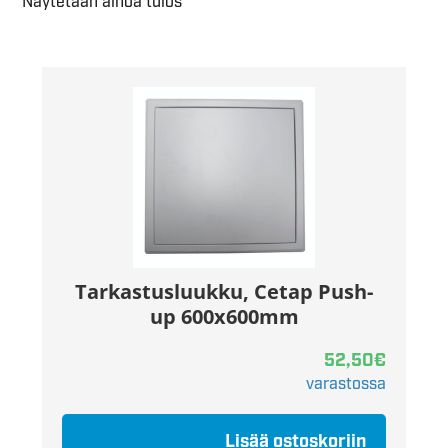
Näytetään ainoa tulos
Tarkastusluukku, Cetap Push-
up 600x600mm
52,50
€
varastossa
Lisää ostoskoriin