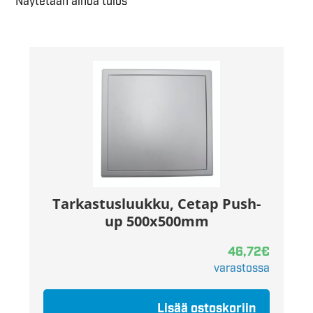
Näytetään ainoa tulos
Tarkastusluukku, Cetap Push-
up 500x500mm
46,72
€
varastossa
Lisää ostoskoriin