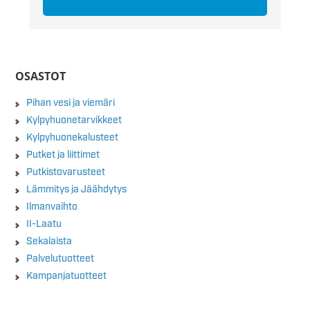
OSASTOT
Pihan vesi ja viemäri
Kylpyhuonetarvikkeet
Kylpyhuonekalusteet
Putket ja liittimet
Putkistovarusteet
Lämmitys ja Jäähdytys
Ilmanvaihto
II-Laatu
Sekalaista
Palvelutuotteet
Kampanjatuotteet