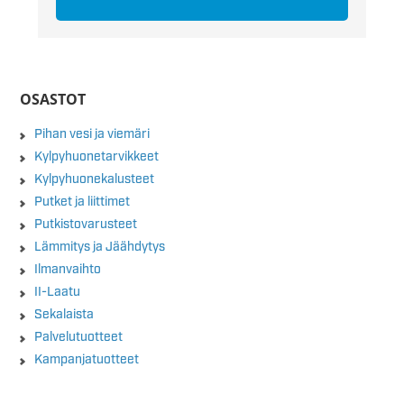
OSASTOT
Pihan vesi ja viemäri
Kylpyhuonetarvikkeet
Kylpyhuonekalusteet
Putket ja liittimet
Putkistovarusteet
Lämmitys ja Jäähdytys
Ilmanvaihto
II-Laatu
Sekalaista
Palvelutuotteet
Kampanjatuotteet