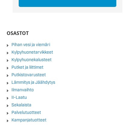
OSASTOT
Pihan vesi ja viemäri
Kylpyhuonetarvikkeet
Kylpyhuonekalusteet
Putket ja liittimet
Putkistovarusteet
Lämmitys ja Jäähdytys
Ilmanvaihto
II-Laatu
Sekalaista
Palvelutuotteet
Kampanjatuotteet