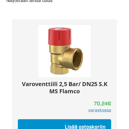
Näytetään ainoa tulos
Varoventtiili 2,5 Bar/ DN25 S.K
MS Flamco
70,24
€
varastossa
Lisää ostoskoriin