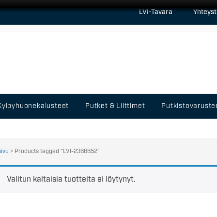
LVI-Tavara
Yhteyst
Kylpyhuonekalusteet
Putket & Liittimet
Putkistovaruste
sivu
> Products tagged “LVI-2368652”
Valitun kaltaisia tuotteita ei löytynyt.