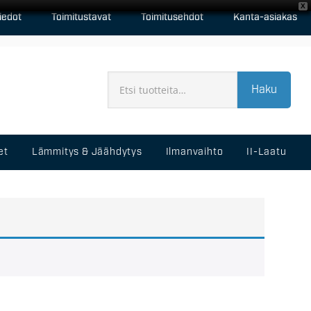
X
iedot
Toimitustavat
Toimitusehdot
Kanta-asiakas
Haku
et
Lämmitys & Jäähdytys
Ilmanvaihto
II-Laatu