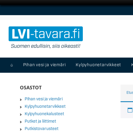
⌂
Pihan vesi ja viemäri
Kylpyhuonetarvikkeet
OSASTOT
Etu
Pihan vesi ja viemäri
Kylpyhuonetarvikkeet
Kylpyhuonekalusteet
Putket ja liittimet
Putkistovarusteet