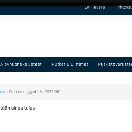
LVI-Tavara
Yhteyst
Kylpyhuonekalusteet
Putket & Liittimet
Putkistovaruste
sivu
> Products tagged “LVI-2072186”
tään ainoa tulos