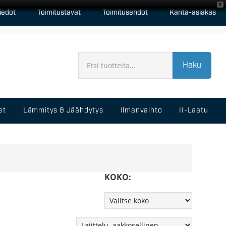
X
iedot
Toimitustavat
Toimitusehdot
Kanta-asiakas
Haku
et
Lämmitys & Jäähdytys
Ilmanvaihto
II-Laatu
KOKO: