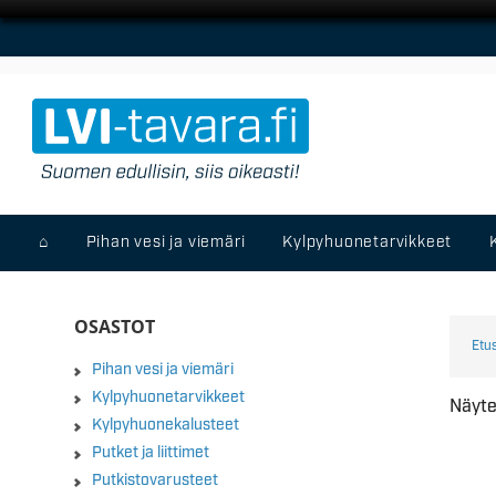
⌂
Pihan vesi ja viemäri
Kylpyhuonetarvikkeet
OSASTOT
Etu
Pihan vesi ja viemäri
Kylpyhuonetarvikkeet
Näyte
Kylpyhuonekalusteet
Putket ja liittimet
Putkistovarusteet