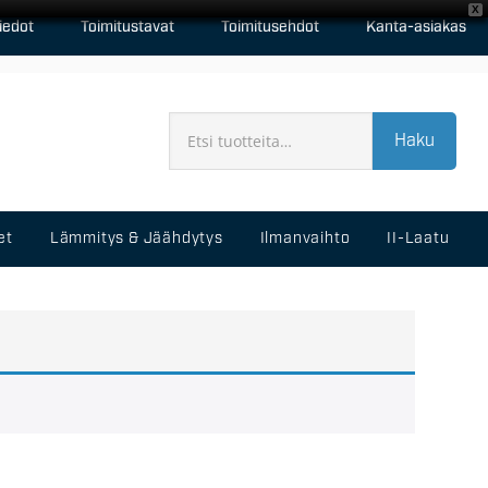
X
iedot
Toimitustavat
Toimitusehdot
Kanta-asiakas
Haku
et
Lämmitys & Jäähdytys
Ilmanvaihto
II-Laatu