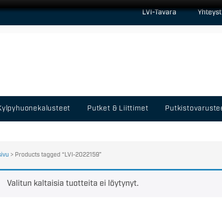
LVI-Tavara
Yhteyst
Kylpyhuonekalusteet
Putket & Liittimet
Putkistovaruste
sivu
> Products tagged “LVI-2022159”
Valitun kaltaisia tuotteita ei löytynyt.