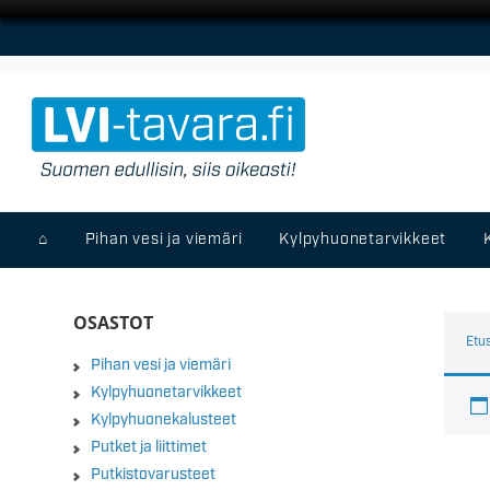
⌂
Pihan vesi ja viemäri
Kylpyhuonetarvikkeet
OSASTOT
Etu
Pihan vesi ja viemäri
Kylpyhuonetarvikkeet
Kylpyhuonekalusteet
Putket ja liittimet
Putkistovarusteet