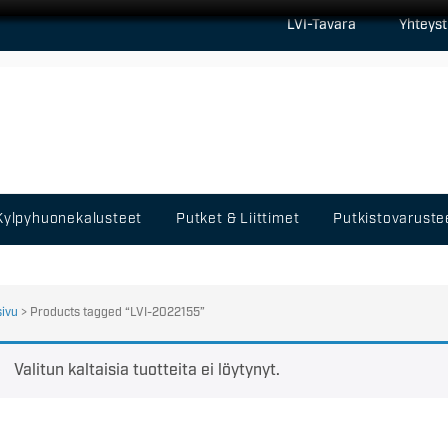
LVI-Tavara
Yhteyst
Kylpyhuonekalusteet
Putket & Liittimet
Putkistovaruste
sivu
> Products tagged “LVI-2022155”
Valitun kaltaisia tuotteita ei löytynyt.