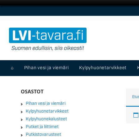
⌂
Pihan vesi ja viemäri
Kylpyhuonetarvikkeet
OSASTOT
Etu
Pihan vesi ja viemäri
Kylpyhuonetarvikkeet
Kylpyhuonekalusteet
Putket ja liittimet
Putkistovarusteet