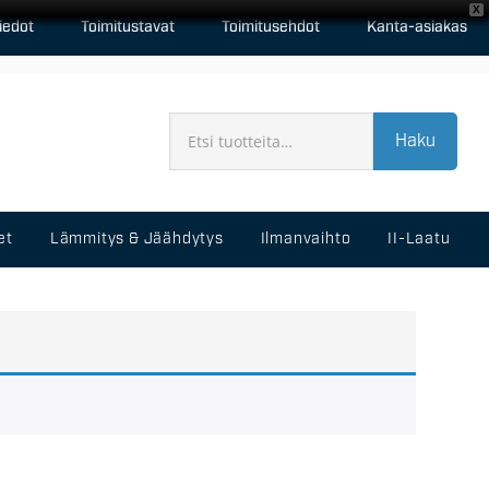
X
iedot
Toimitustavat
Toimitusehdot
Kanta-asiakas
Haku
et
Lämmitys & Jäähdytys
Ilmanvaihto
II-Laatu