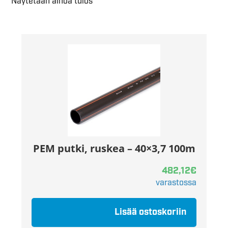
Näytetään ainoa tulos
PEM putki, ruskea – 40×3,7 100m
482,12
€
varastossa
Lisää ostoskoriin