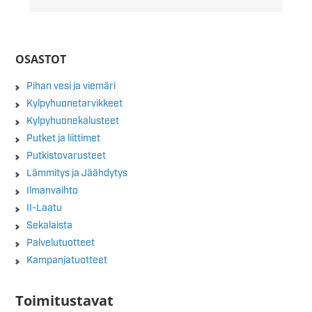
OSASTOT
Pihan vesi ja viemäri
Kylpyhuonetarvikkeet
Kylpyhuonekalusteet
Putket ja liittimet
Putkistovarusteet
Lämmitys ja Jäähdytys
Ilmanvaihto
II-Laatu
Sekalaista
Palvelutuotteet
Kampanjatuotteet
Toimitustavat