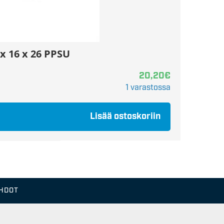
 x 16 x 26 PPSU
20,20
€
1 varastossa
Lisää ostoskoriin
EHDOT