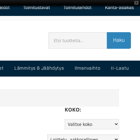
X
iedot
Toimitustavat
Toimitusehdot
Kanta-asiakas
Haku
et
Lämmitys & Jäähdytys
Ilmanvaihto
II-Laatu
KOKO: