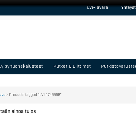
LVI-Tavara
Yhteyst
Kylpyhuonekalusteet
Putket & Liittimet
Putkistovaruste
sivu
> Products tagged “LVI-1746558”
tään ainoa tulos