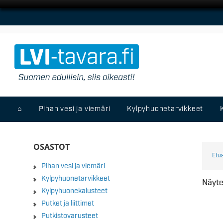
⌂
Pihan vesi ja viemäri
Kylpyhuonetarvikkeet
OSASTOT
Etu
Pihan vesi ja viemäri
Kylpyhuonetarvikkeet
Näyte
Kylpyhuonekalusteet
Putket ja liittimet
Putkistovarusteet