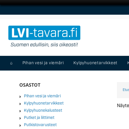
⌂
Pihan vesi ja viemäri
Kylpyhuonetarvikkeet
OSASTOT
Etu
Pihan vesi ja viemäri
Kylpyhuonetarvikkeet
Näyte
Kylpyhuonekalusteet
Putket ja liittimet
Putkistovarusteet