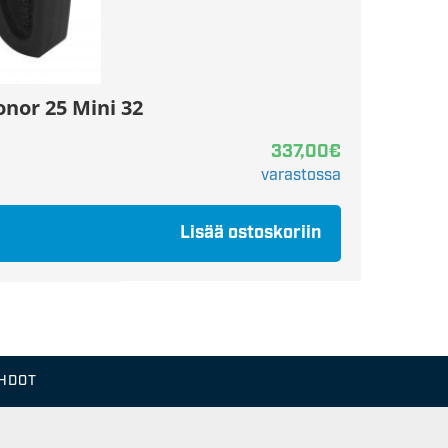
nor 25 Mini 32
337,00
€
varastossa
Lisää ostoskoriin
EHDOT