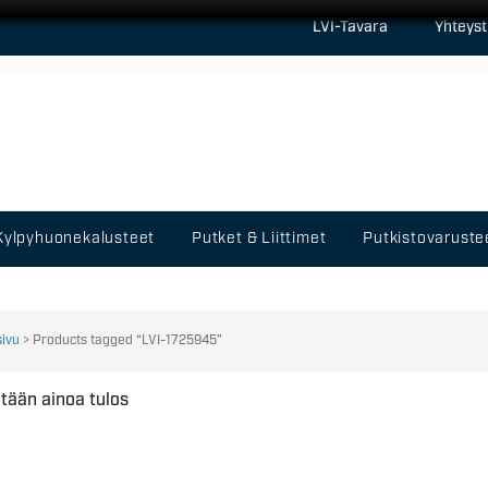
LVI-Tavara
Yhteyst
Kylpyhuonekalusteet
Putket & Liittimet
Putkistovaruste
sivu
> Products tagged “LVI-1725945”
tään ainoa tulos