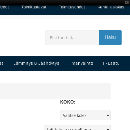
X
iedot
Toimitustavat
Toimitusehdot
Kanta-asiakas
Haku
et
Lämmitys & Jäähdytys
Ilmanvaihto
II-Laatu
KOKO: