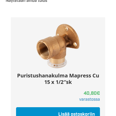
Näytetään ainoa tulos
Puristushanakulma Mapress Cu
15 x 1/2″sk
40,80
€
varastossa
Lisää ostoskoriin