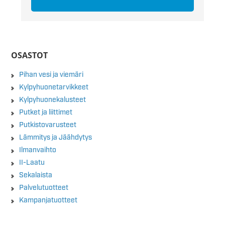
OSASTOT
Pihan vesi ja viemäri
Kylpyhuonetarvikkeet
Kylpyhuonekalusteet
Putket ja liittimet
Putkistovarusteet
Lämmitys ja Jäähdytys
Ilmanvaihto
II-Laatu
Sekalaista
Palvelutuotteet
Kampanjatuotteet