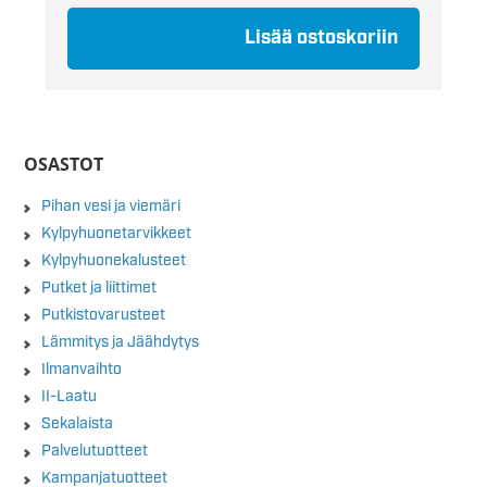
Lisää ostoskoriin
OSASTOT
Pihan vesi ja viemäri
Kylpyhuonetarvikkeet
Kylpyhuonekalusteet
Putket ja liittimet
Putkistovarusteet
Lämmitys ja Jäähdytys
Ilmanvaihto
II-Laatu
Sekalaista
Palvelutuotteet
Kampanjatuotteet