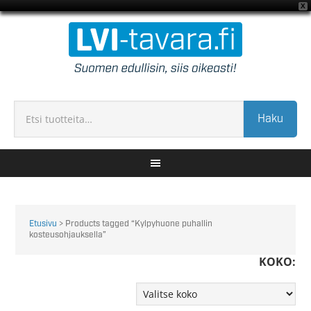
X
Haku
Etusivu
> Products tagged “Kylpyhuone puhallin
kosteusohjauksella”
KOKO: