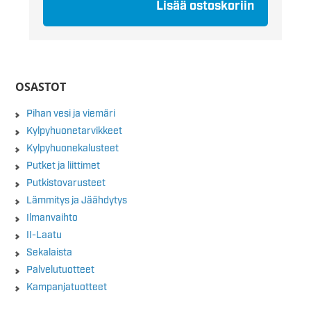
Lisää ostoskoriin
OSASTOT
Pihan vesi ja viemäri
Kylpyhuonetarvikkeet
Kylpyhuonekalusteet
Putket ja liittimet
Putkistovarusteet
Lämmitys ja Jäähdytys
Ilmanvaihto
II-Laatu
Sekalaista
Palvelutuotteet
Kampanjatuotteet