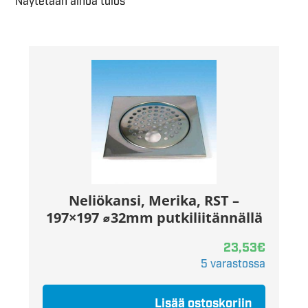
Näytetään ainoa tulos
Neliökansi, Merika, RST –
197×197 ⌀32mm putkiliitännällä
23,53
€
5 varastossa
Lisää ostoskoriin