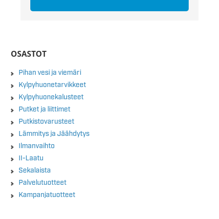
OSASTOT
Pihan vesi ja viemäri
Kylpyhuonetarvikkeet
Kylpyhuonekalusteet
Putket ja liittimet
Putkistovarusteet
Lämmitys ja Jäähdytys
Ilmanvaihto
II-Laatu
Sekalaista
Palvelutuotteet
Kampanjatuotteet