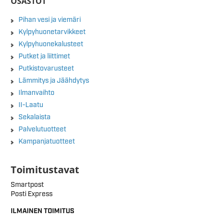
OSASTOT
Pihan vesi ja viemäri
Kylpyhuonetarvikkeet
Kylpyhuonekalusteet
Putket ja liittimet
Putkistovarusteet
Lämmitys ja Jäähdytys
Ilmanvaihto
II-Laatu
Sekalaista
Palvelutuotteet
Kampanjatuotteet
Toimitustavat
Smartpost
Posti Express
ILMAINEN TOIMITUS