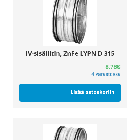
IV-sisäliitin, ZnFe LYPN D 315
8,78
€
4 varastossa
Lisää ostoskoriin