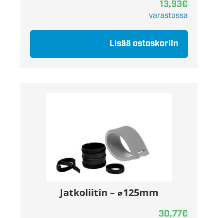
13,93
€
varastossa
Lisää ostoskoriin
Jatkoliitin – ⌀125mm
30,77
€