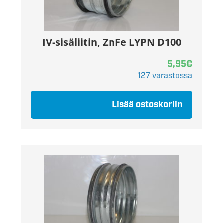
IV-sisäliitin, ZnFe LYPN D100
5,95
€
127 varastossa
Lisää ostoskoriin