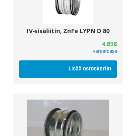
IV-sisäliitin, ZnFe LYPN D 80
4,89
€
varastossa
Lisää ostoskoriin