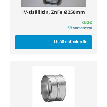
IV-sisäliitin, ZnFe Ø250mm
7,63
€
58 varastossa
Lisää ostoskoriin