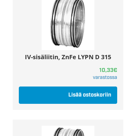
IV-sisäliitin, ZnFe LYPN D 315
10,33
€
varastossa
Lisää ostoskoriin