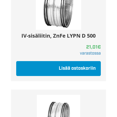
IV-sisäliitin, ZnFe LYPN D 500
21,01
€
varastossa
Lisää ostoskoriin