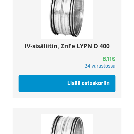
IV-sisäliitin, ZnFe LYPN D 400
8,11
€
24 varastossa
Lisää ostoskoriin