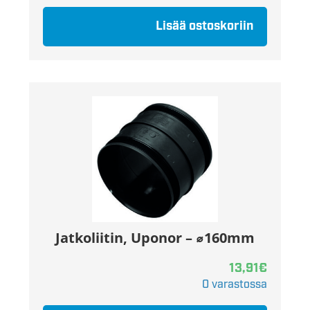
Lisää ostoskoriin
Jatkoliitin, Uponor – ⌀160mm
13,91
€
0 varastossa