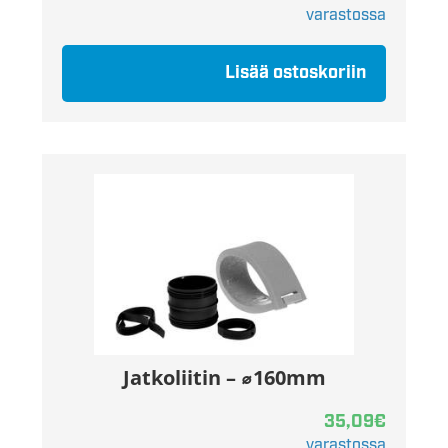
varastossa
Lisää ostoskoriin
Jatkoliitin – ⌀160mm
35,09
€
varastossa