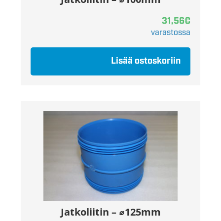
31,56
€
varastossa
Lisää ostoskoriin
Jatkoliitin – ⌀125mm