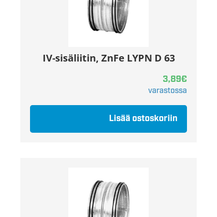
IV-sisäliitin, ZnFe LYPN D 63
3,89
€
varastossa
Lisää ostoskoriin