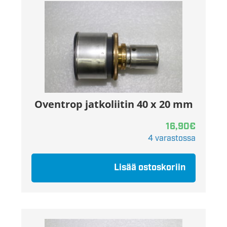
Oventrop jatkoliitin 40 x 20 mm
16,90
€
4 varastossa
Lisää ostoskoriin