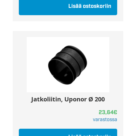
Lisää ostoskoriin
Jatkoliitin, Uponor Ø 200
23,64
€
varastossa