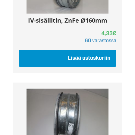
IV-sisäliitin, ZnFe Ø160mm
4,33
€
60 varastossa
Lisää ostoskoriin