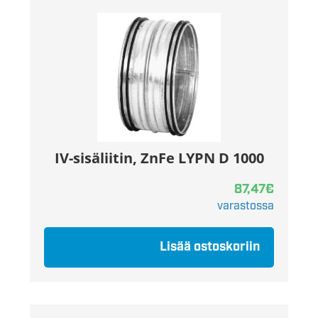
IV-sisäliitin, ZnFe LYPN D 1000
87,47
€
varastossa
Lisää ostoskoriin