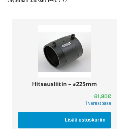
Näytetään tulokset 1–40 / 77
Hitsausliitin – ⌀225mm
61,90
€
1 varastossa
Lisää ostoskoriin