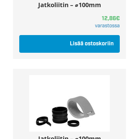
Jatkoliitin – ⌀100mm
12,86
€
varastossa
Lisää ostoskoriin
Jatkoliitin – ⌀100mm