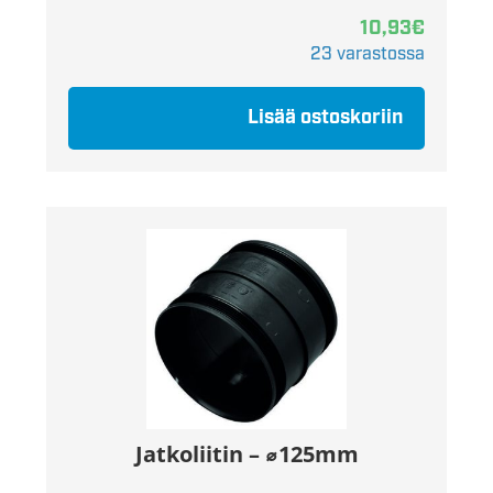
10,93
€
23 varastossa
Lisää ostoskoriin
Jatkoliitin – ⌀125mm