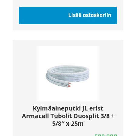
Lisää ostoskoriin
Kylmäaineputki JL erist
Armacell Tubolit Duosplit 3/8 +
5/8″ x 25m