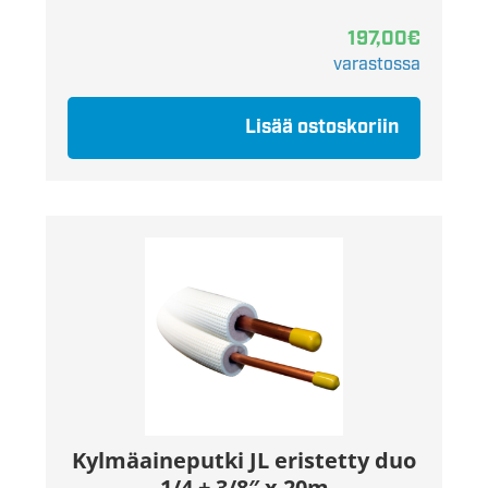
197,00
€
varastossa
Lisää ostoskoriin
Kylmäaineputki JL eristetty duo
1/4 + 3/8″ x 20m