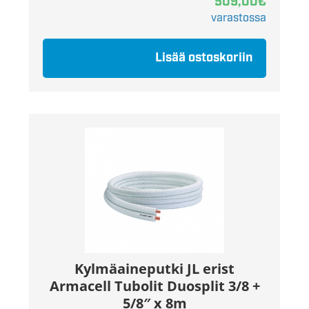
509,00
€
varastossa
Lisää ostoskoriin
Kylmäaineputki JL erist
Armacell Tubolit Duosplit 3/8 +
5/8″ x 8m