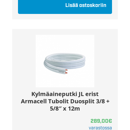
Lisää ostoskoriin
Kylmäaineputki JL erist
Armacell Tubolit Duosplit 3/8 +
5/8″ x 12m
289,00
€
varastossa