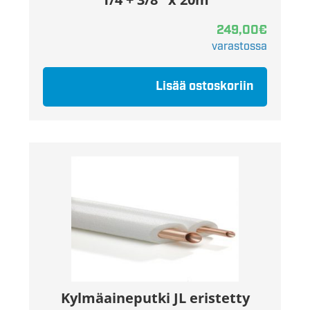
249,00
€
varastossa
Lisää ostoskoriin
Kylmäaineputki JL eristetty