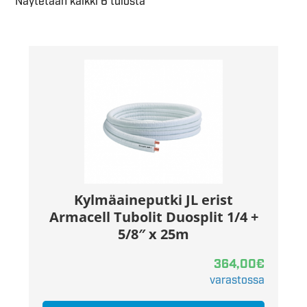
Näytetään kaikki 6 tulosta
Kylmäaineputki JL erist
Armacell Tubolit Duosplit 1/4 +
5/8″ x 25m
364,00
€
varastossa