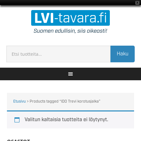
X
Haku
Etusivu
> Products tagged “IDO Trevi korotusjalka”
Valitun kaltaisia tuotteita ei löytynyt.