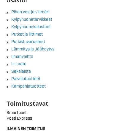
OSASTOT
Pihan vesi ja viemäri
Kylpyhuonetarvikkeet
Kylpyhuonekalusteet
Putket ja liittimet
Putkistovarusteet
Lämmitys ja Jäähdytys
Ilmanvaihto
II-Laatu
Sekalaista
Palvelutuotteet
Kampanjatuotteet
Toimitustavat
Smartpost
Posti Express
ILMAINEN TOIMITUS