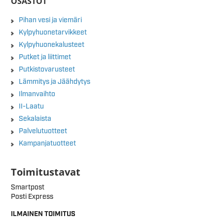
OSASTOT
Pihan vesi ja viemäri
Kylpyhuonetarvikkeet
Kylpyhuonekalusteet
Putket ja liittimet
Putkistovarusteet
Lämmitys ja Jäähdytys
Ilmanvaihto
II-Laatu
Sekalaista
Palvelutuotteet
Kampanjatuotteet
Toimitustavat
Smartpost
Posti Express
ILMAINEN TOIMITUS