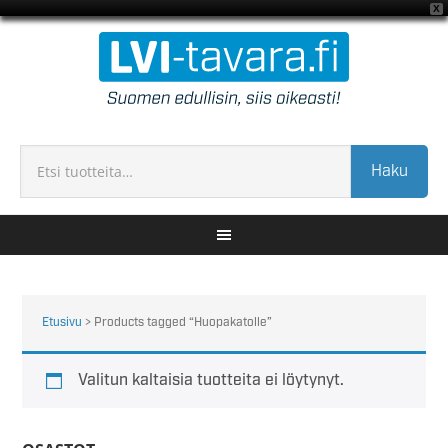
X
Haku
Etusivu
> Products tagged “Huopakatolle”
Valitun kaltaisia tuotteita ei löytynyt.