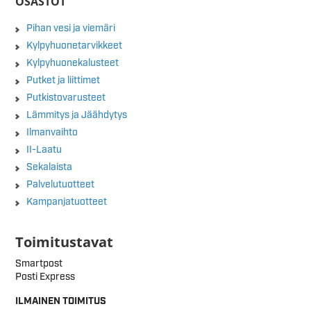
OSASTOT
Pihan vesi ja viemäri
Kylpyhuonetarvikkeet
Kylpyhuonekalusteet
Putket ja liittimet
Putkistovarusteet
Lämmitys ja Jäähdytys
Ilmanvaihto
II-Laatu
Sekalaista
Palvelutuotteet
Kampanjatuotteet
Toimitustavat
Smartpost
Posti Express
ILMAINEN TOIMITUS