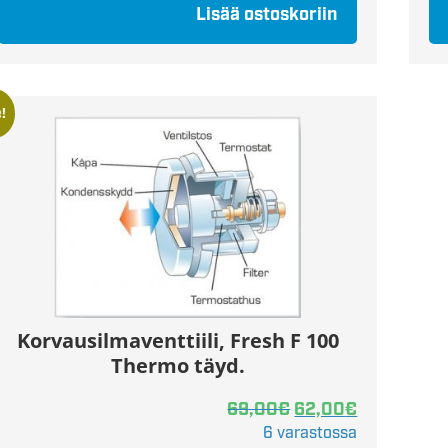
Lisää ostoskoriin
!
Korvausilmaventtiili, Fresh F 100
Thermo täyd.
69,00
€
62,00
€
6 varastossa