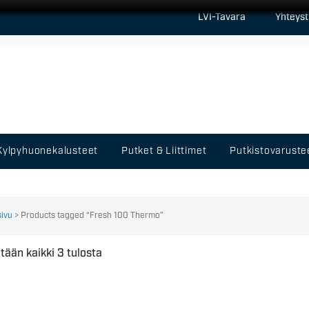
LVI-Tavara
Yhteyst
Kylpyhuonekalusteet
Putket & Liittimet
Putkistovaruste
sivu
> Products tagged “Fresh 100 Thermo”
tään kaikki 3 tulosta