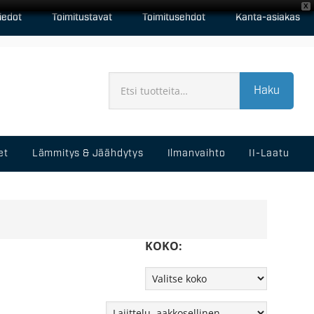
X
iedot
Toimitustavat
Toimitusehdot
Kanta-asiakas
Haku
et
Lämmitys & Jäähdytys
Ilmanvaihto
II-Laatu
KOKO: