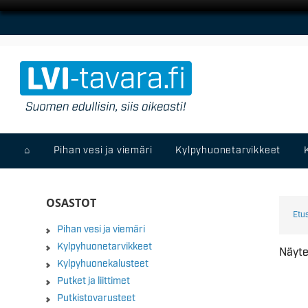
⌂
Pihan vesi ja viemäri
Kylpyhuonetarvikkeet
OSASTOT
Etu
Pihan vesi ja viemäri
Kylpyhuonetarvikkeet
Näyte
Kylpyhuonekalusteet
Putket ja liittimet
Putkistovarusteet