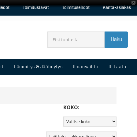
X
iedot
Toimitustavat
Toimitusehdot
Kanta-asiakas
Haku
et
Lämmitys & Jäähdytys
Ilmanvaihto
II-Laatu
KOKO: