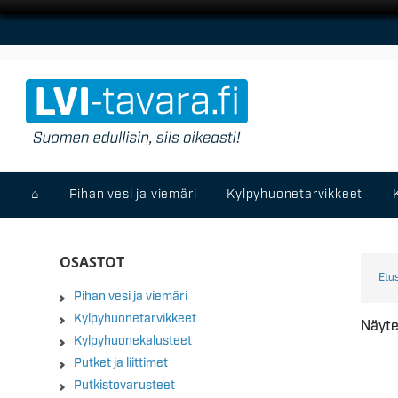
⌂
Pihan vesi ja viemäri
Kylpyhuonetarvikkeet
OSASTOT
Etu
Pihan vesi ja viemäri
Kylpyhuonetarvikkeet
Näyte
Kylpyhuonekalusteet
Putket ja liittimet
Putkistovarusteet