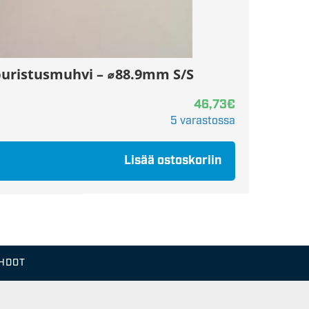
 puristusmuhvi – ⌀88.9mm S/S
46,73
€
5 varastossa
Lisää ostoskoriin
EHDOT