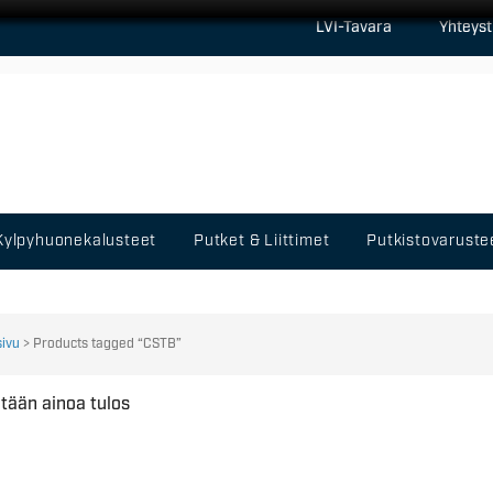
LVI-Tavara
Yhteyst
Kylpyhuonekalusteet
Putket & Liittimet
Putkistovaruste
sivu
> Products tagged “CSTB”
tään ainoa tulos