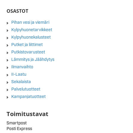
OSASTOT
Pihan vesi ja viemäri
Kylpyhuonetarvikkeet
Kylpyhuonekalusteet
Putket ja liittimet
Putkistovarusteet
Lämmitys ja Jäähdytys
Ilmanvaihto
II-Laatu
Sekalaista
Palvelutuotteet
Kampanjatuotteet
Toimitustavat
Smartpost
Posti Express