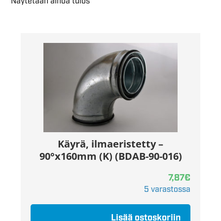
Näytetään ainoa tulos
Käyrä, ilmaeristetty –
90°x160mm (K) (BDAB-90-016)
7,87
€
5 varastossa
Lisää ostoskoriin