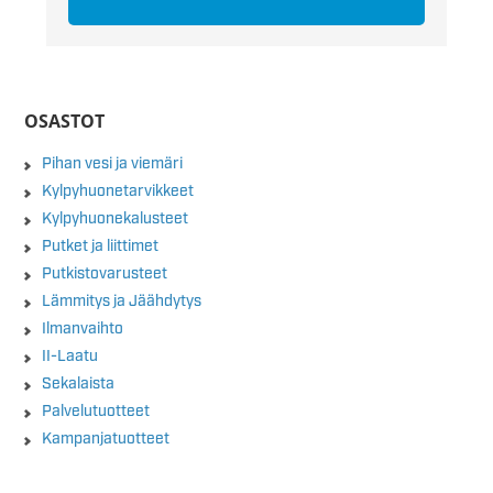
OSASTOT
Pihan vesi ja viemäri
Kylpyhuonetarvikkeet
Kylpyhuonekalusteet
Putket ja liittimet
Putkistovarusteet
Lämmitys ja Jäähdytys
Ilmanvaihto
II-Laatu
Sekalaista
Palvelutuotteet
Kampanjatuotteet