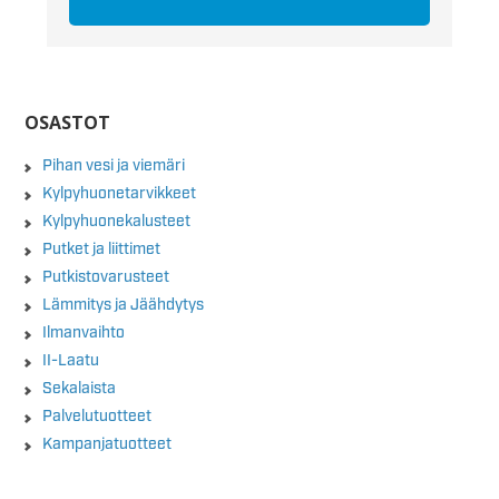
OSASTOT
Pihan vesi ja viemäri
Kylpyhuonetarvikkeet
Kylpyhuonekalusteet
Putket ja liittimet
Putkistovarusteet
Lämmitys ja Jäähdytys
Ilmanvaihto
II-Laatu
Sekalaista
Palvelutuotteet
Kampanjatuotteet