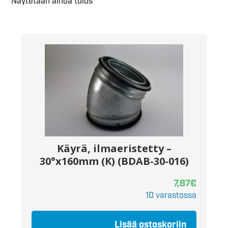
Näytetään ainoa tulos
Käyrä, ilmaeristetty –
30°x160mm (K) (BDAB-30-016)
7,87
€
10 varastossa
Lisää ostoskoriin