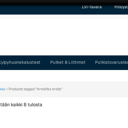
LVI-Tavara
Yhteyst
Kylpyhuonekalusteet
Putket & Liittimet
Putkistovaruste
sivu
> Products tagged “Armaflex eriste”
tään kaikki 6 tulosta