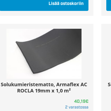
Lisää ostoskoriin
Solukumieristematto, Armaflex AC
S
ROCLA 19mm x 1,0 m²
40,19
€
2 varastossa