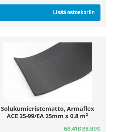
Lisää ostoskoriin
Solukumieristematto, Armaflex
ACE 25-99/EA 25mm x 0.8 m²
52,41
€
29,90
€