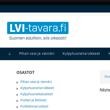
⌂
Pihan vesi ja viemäri
Kylpyhuonetarvikkeet
OSASTOT
Etu
Pihan vesi ja viemäri
Kylpyhuonetarvikkeet
Näyte
Kylpyhuonekalusteet
Putket ja liittimet
Putkistovarusteet