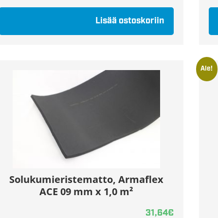
Lisää ostoskoriin
Ale!
Solukumieristematto, Armaflex
ACE 09 mm x 1,0 m²
31,64
€