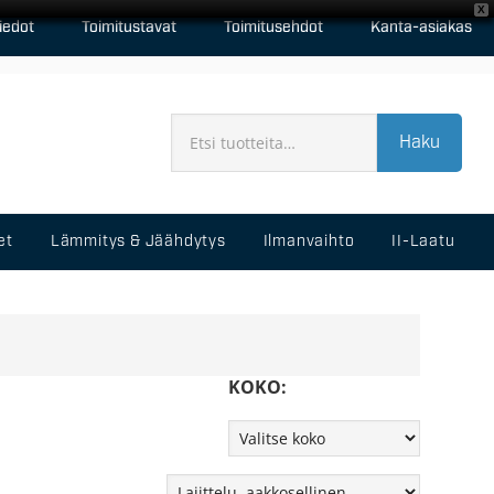
X
iedot
Toimitustavat
Toimitusehdot
Kanta-asiakas
Haku
et
Lämmitys & Jäähdytys
Ilmanvaihto
II-Laatu
KOKO: