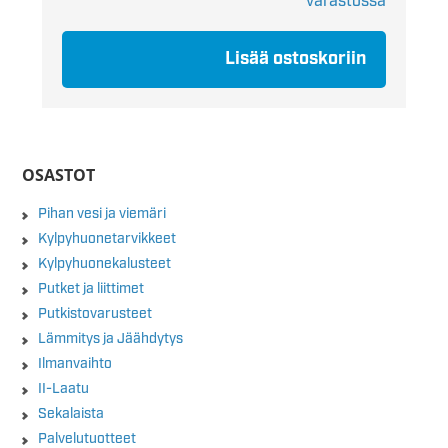
varastossa
Lisää ostoskoriin
OSASTOT
Pihan vesi ja viemäri
Kylpyhuonetarvikkeet
Kylpyhuonekalusteet
Putket ja liittimet
Putkistovarusteet
Lämmitys ja Jäähdytys
Ilmanvaihto
II-Laatu
Sekalaista
Palvelutuotteet