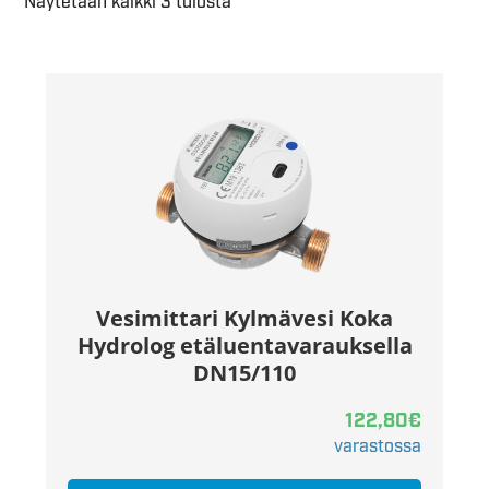
Näytetään kaikki 3 tulosta
Vesimittari Kylmävesi Koka
Hydrolog etäluentavarauksella
DN15/110
122,80
€
varastossa